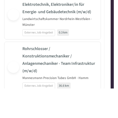
Elektrotechnik, Elektroniker/in für
Energie- und Gebäudetechnik (m/w/d)
Landwirtschaftskammer Nordrhein-Westfalen ·
Münster
Externes Job-Angebot
0.3 km
Rohrschlosser /
Konstruktionsmechaniker /
Anlagenmechaniker - Team Infrastruktur
(m/w/d)
Mannesmann Precision Tubes GmbH · Hamm
Externes Job-Angebot
36.6 km
Hörakustikmeister:in (m/w/d) für
individuelle Hörberatung
Optikus Sehen + Hören (OUNDA GmbH) · Hopsten