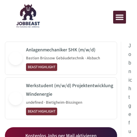
J
Anlagenmechaniker SHK (m/w/d)
o
Bastian Brüssow Gebäudetechnik · Alsbach
b
BEAST HIGHLIGHT
n
ic
Werkstudent (m/w/d) Projektentwicklung
h
Windenergie
t
undefined · Bietigheim-Bissingen
g
BEAST HIGHLIGHT
e
f
u
Kostenlos Jobs per Mail aktivieren