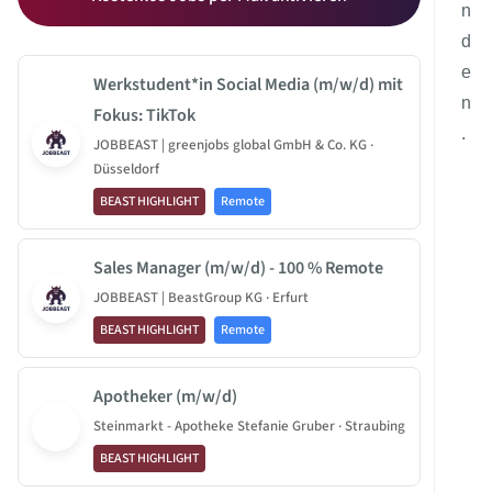
n
d
e
Werkstudent*in Social Media (m/w/d) mit
n
Fokus: TikTok
.
JOBBEAST | greenjobs global GmbH & Co. KG ·
Düsseldorf
BEAST HIGHLIGHT
Remote
Sales Manager (m/w/d) - 100 % Remote
JOBBEAST | BeastGroup KG · Erfurt
BEAST HIGHLIGHT
Remote
Apotheker (m/w/d)
Steinmarkt - Apotheke Stefanie Gruber · Straubing
BEAST HIGHLIGHT