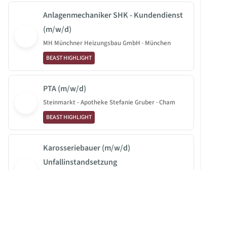
Anlagenmechaniker SHK - Kundendienst
(m/w/d)
MH Münchner Heizungsbau GmbH · München
BEAST HIGHLIGHT
PTA (m/w/d)
Steinmarkt - Apotheke Stefanie Gruber · Cham
BEAST HIGHLIGHT
Karosseriebauer (m/w/d)
Unfallinstandsetzung
Lackierfachbetrieb Enders Gmbh · Hann. Münden
BEAST HIGHLIGHT
Werkstudent (m/w/d)