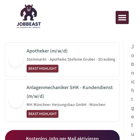
J
Apotheker (m/w/d)
o
Steinmarkt - Apotheke Stefanie Gruber · Straubing
b
BEAST HIGHLIGHT
n
ic
Anlagenmechaniker SHK - Kundendienst
h
(m/w/d)
t
MH Münchner Heizungsbau GmbH · München
g
BEAST HIGHLIGHT
e
f
u
Kostenlos Jobs per Mail aktivieren