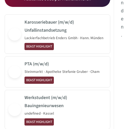
n
d
e
Karosseriebauer (m/w/d)
n
Unfallinstandsetzung
.
Lackierfachbetrieb Enders Gmbh · Hann. Münden
BEAST HIGHLIGHT
PTA (m/w/d)
Steinmarkt - Apotheke Stefanie Gruber · Cham
BEAST HIGHLIGHT
Werkstudent (m/w/d)
Bauingenieurwesen
undefined · Kassel
BEAST HIGHLIGHT