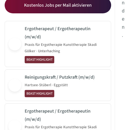
n
Kostenlos Jobs per Mail aktivieren
d
e
n
Ergotherapeut / Ergotherapeutin
.
(m/w/d)
Praxis für Ergotherapie Kunsttherapie Skadi
Gölker · Unterhaching
BEAST HIGHLIGHT
Reinigungskraft / Putzkraft (m/w/d)
Hartsee-Stüberl · Eggstätt
BEAST HIGHLIGHT
Ergotherapeut / Ergotherapeutin
(m/w/d)
Praxis für Ergotherapie Kunsttherapie Skadi