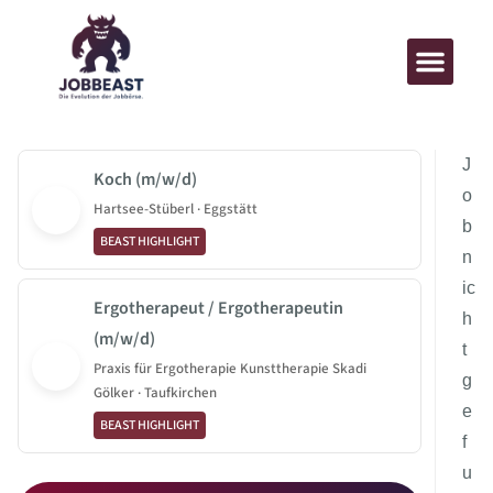
J
Koch (m/w/d)
o
Hartsee-Stüberl · Eggstätt
b
BEAST HIGHLIGHT
n
ic
Ergotherapeut / Ergotherapeutin
h
(m/w/d)
t
Praxis für Ergotherapie Kunsttherapie Skadi
g
Gölker · Taufkirchen
e
BEAST HIGHLIGHT
f
u