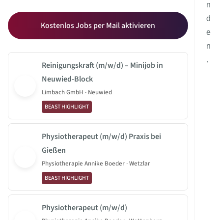
n
d
Kostenlos Jobs per Mail aktivieren
e
n
.
Reinigungskraft (m/w/d) – Minijob in
Neuwied-Block
Limbach GmbH · Neuwied
BEAST HIGHLIGHT
Physiotherapeut (m/w/d) Praxis bei
Gießen
Physiotherapie Annike Boeder · Wetzlar
BEAST HIGHLIGHT
Physiotherapeut (m/w/d)