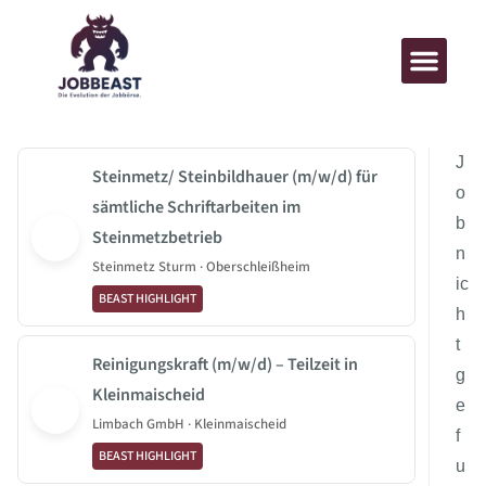
J
Steinmetz/ Steinbildhauer (m/w/d) für
o
sämtliche Schriftarbeiten im
b
Steinmetzbetrieb
n
Steinmetz Sturm · Oberschleißheim
ic
BEAST HIGHLIGHT
h
t
Reinigungskraft (m/w/d) – Teilzeit in
g
Kleinmaischeid
e
Limbach GmbH · Kleinmaischeid
f
BEAST HIGHLIGHT
u