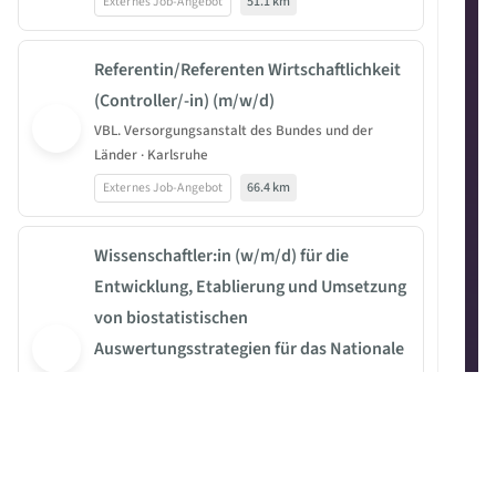
Externes Job-Angebot
51.1 km
Referentin/Referenten Wirtschaftlichkeit
(Controller/-in) (m/w/d)
VBL. Versorgungsanstalt des Bundes und der
Länder · Karlsruhe
Externes Job-Angebot
66.4 km
Wissenschaftler:in (w/m/d) für die
Entwicklung, Etablierung und Umsetzung
von biostatistischen
Auswertungsstrategien für das Nationale
Ernährungsmonitoring
Max Rubner-Institut · Oststadt
Externes Job-Angebot
67.9 km