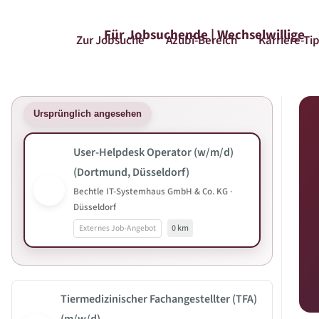
Für Jobsuchende | Wechselwillige
Zur Jobsuche
Azubi-Bereich
Karriere-Ti
Ursprünglich angesehen
User-Helpdesk Operator (w/m/d)
(Dortmund, Düsseldorf)
Bechtle IT-Systemhaus GmbH & Co. KG ·
Düsseldorf
Externes Job-Angebot
0 km
Tiermedizinischer Fachangestellter (TFA)