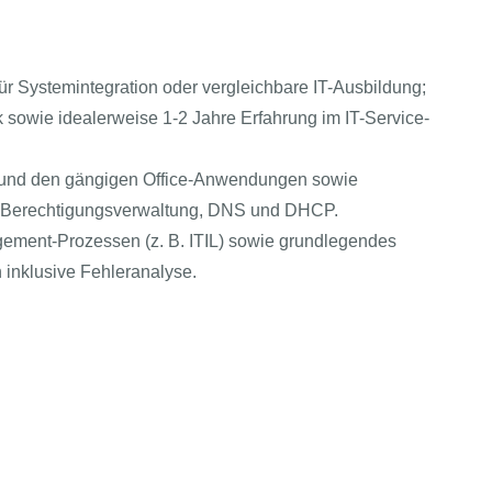
r Systemintegration oder vergleichbare IT-Ausbildung;
k sowie idealerweise 1-2 Jahre Erfahrung im IT-Service-
5 und den gängigen Office-Anwendungen sowie
nd Berechtigungsverwaltung, DNS und DHCP.
gement-Prozessen (z. B. ITIL) sowie grundlegendes
n inklusive Fehleranalyse.
m direkten Kundenkontakt sowie ein freundliches,
T kompakt
Echtes & Rechtliches
AGBs
i-Bereich
ortliche Arbeitsweise, Kommunikationsstärke und
Impressum
Arbeitgeber
Datenschutz
tAI entdecken
en Weiterentwicklung des technischen Know-hows sowie gute
Einwilligung-Präferenzen öffnen
sische
ür technische Dokumentationen.
uche