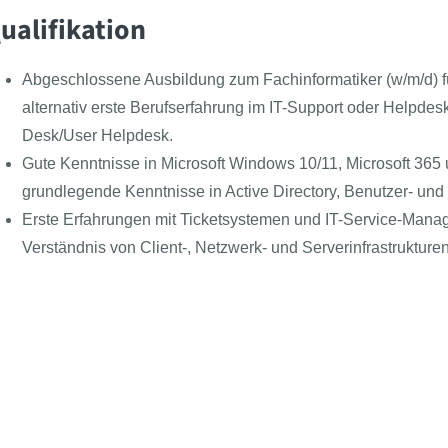
ualifikation
Abgeschlossene Ausbildung zum Fachinformatiker (w/m/d) fü
alternativ erste Berufserfahrung im IT-Support oder Helpdes
Desk/User Helpdesk.
Gute Kenntnisse in Microsoft Windows 10/11, Microsoft 36
grundlegende Kenntnisse in Active Directory, Benutzer- u
Erste Erfahrungen mit Ticketsystemen und IT-Service-Mana
Verständnis von Client-, Netzwerk- und Serverinfrastrukture
Ausgeprägte Service- und Lösungsorientierung mit Freude a
professionelles Auftreten.
Follow the BEAST
Meet the BEAST
BEAS
Presse
Azub
Analytisches Denkvermögen, strukturierte und eigenverantw
Kontakt
Für 
Teamfähigkeit.
Über uns
Beas
Hohe Lernbereitschaft und Interesse an der kontinuierlich
Newsartikel
Klas
Deutschkenntnisse und grundlegende Englischkenntnisse f
Jobs