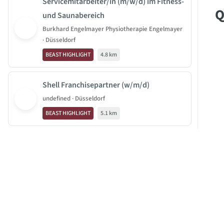
Servicemitarbeiter/in (m/w/d) im Fitness-
Q
und Saunabereich
Burkhard Engelmayer Physiotherapie Engelmayer
· Düsseldorf
BEAST HIGHLIGHT
4.8 km
Shell Franchisepartner (w/m/d)
undefined · Düsseldorf
BEAST HIGHLIGHT
5.1 km
Sales Manager (m/w/d) Online Marketing
SELLWERK Düsseldorf · Düsseldorf
JOBBEAST®
BEAST HIGHLIGHT
7.3 km
BeastGroup KG
Mittelstr. 11-13
40789 Monheim am Rhein
Sales Manager (m/w/d) Online Marketing
SELLWERK Düsseldorf · Düsseldorf