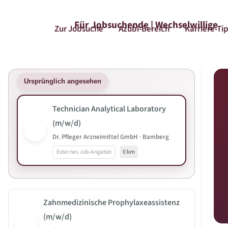
Für Jobsuchende | Wechselwillige
Zur Jobsuche
Azubi-Bereich
Karriere-Ti
Ursprünglich angesehen
Technician Analytical Laboratory
(m/w/d)
Dr. Pfleger Arzneimittel GmbH · Bamberg
Externes Job-Angebot
0 km
Zahnmedizinische Prophylaxeassistenz
(m/w/d)