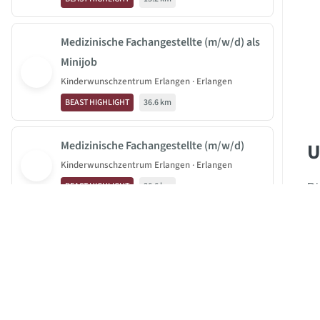
Medizinische Fachangestellte (m/w/d) als
Minijob
Kinderwunschzentrum Erlangen · Erlangen
BEAST HIGHLIGHT
36.6 km
U
Medizinische Fachangestellte (m/w/d)
Kinderwunschzentrum Erlangen · Erlangen
BEAST HIGHLIGHT
36.6 km
Di
Da
JOBBEAST®
en
Leitende medizinische Fachangestellte /
BeastGroup KG
Gy
MFA (m/w/d)
Mittelstr. 11-13
KardioTeam Metropolregion · Erlangen
B
40789 Monheim am Rhein
BEAST HIGHLIGHT
36.8 km