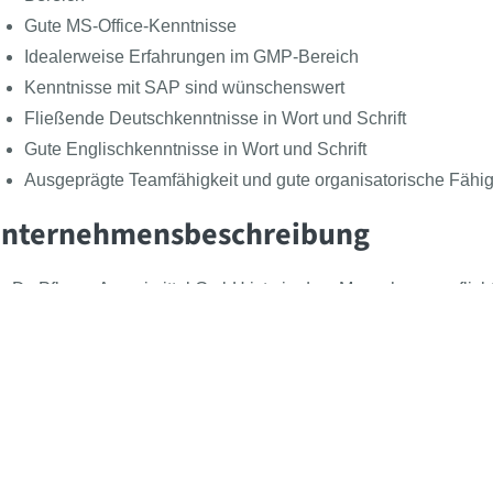
Gute MS-Office-Kenntnisse
Idealerweise Erfahrungen im GMP-Bereich
Kenntnisse mit SAP sind wünschenswert
Fließende Deutschkenntnisse in Wort und Schrift
Gute Englischkenntnisse in Wort und Schrift
Ausgeprägte Teamfähigkeit und gute organisatorische Fähig
nternehmensbeschreibung
e Dr. Pfleger Arzneimittel GmbH ist ein dem Menschen verpflic
her wertschätzen wir unsere Mitarbeiter:innen und bieten ihne
Follow the BEAST
Meet the BEAST
BEAS
Presse
Azub
tfalten. Als mittelständischer, konzernunabhängiger Arzneimittel
Kontakt
Für 
näkologie sowie OTC-Produkte.
Über uns
Beas
enefits
Newsartikel
Klas
Jobs
Arbeiten in einem sinnstiftenden Unternehmen