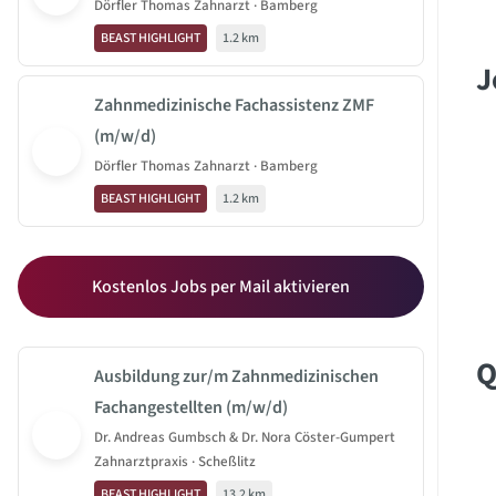
Dörfler Thomas Zahnarzt · Bamberg
BEAST HIGHLIGHT
1.2 km
J
Zahnmedizinische Fachassistenz ZMF
(m/w/d)
Dörfler Thomas Zahnarzt · Bamberg
BEAST HIGHLIGHT
1.2 km
Kostenlos Jobs per Mail aktivieren
Q
Ausbildung zur/m Zahnmedizinischen
Fachangestellten (m/w/d)
Dr. Andreas Gumbsch & Dr. Nora Cöster-Gumpert
Zahnarztpraxis · Scheßlitz
BEAST HIGHLIGHT
13.2 km