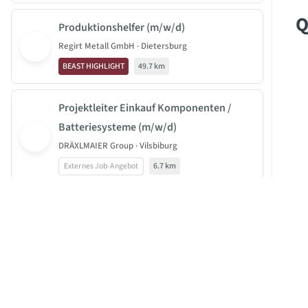
Q
Produktionshelfer (m/w/d)
Regirt Metall GmbH · Dietersburg
BEAST HIGHLIGHT
49.7 km
Projektleiter Einkauf Komponenten /
Batteriesysteme (m/w/d)
DRÄXLMAIER Group · Vilsbiburg
Externes Job-Angebot
6.7 km
3D-Messtechniker (m/w/d)
JOBBEAST®
U
DRÄXLMAIER Group · Vilsbiburg
BeastGroup KG
Externes Job-Angebot
6.7 km
Mittelstr. 11-13
Di
40789 Monheim am Rhein
un
Ingenieur Elektrotechnik für
Wi