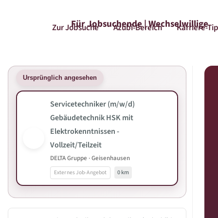
Für Jobsuchende | Wechselwillige
Zur Jobsuche
Azubi-Bereich
Karriere-Ti
Ursprünglich angesehen
Servicetechniker (m/w/d)
Gebäudetechnik HSK mit
Elektrokenntnissen -
Vollzeit/Teilzeit
DELTA Gruppe · Geisenhausen
Externes Job-Angebot
0 km