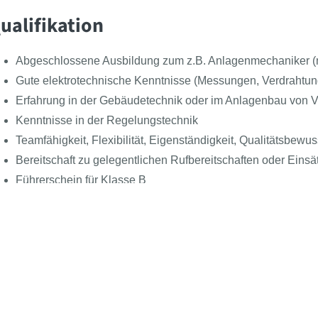
ualifikation
Abgeschlossene Ausbildung zum z.B. Anlagenmechaniker (m/w/
Gute elektrotechnische Kenntnisse (Messungen, Verdrahtun
Erfahrung in der Gebäudetechnik oder im Anlagenbau von Vo
Kenntnisse in der Regelungstechnik
Teamfähigkeit, Flexibilität, Eigenständigkeit, Qualitätsbewus
Bereitschaft zu gelegentlichen Rufbereitschaften oder Einsä
Führerschein für Klasse B
Gute Deutschkenntnisse (mindestens B1)
Follow the BEAST
Meet the BEAST
BEAS
Presse
Azub
nternehmensbeschreibung
Kontakt
Für 
Über uns
Beas
e Gebäudetechnik steht für Kompetenz in den Bereichen Energie
Newsartikel
Klas
d Facharbeiter sorgen dafür, dass Gebäude zuverlässig, effizie
Jobs
r begleiten unsere Projekte von der Planung bis zur Realisierun