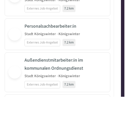
Stadt Königswinter · Königswinter
Externes Job-Angebot
7.2 km
Personalsachbearbeiter:in
Stadt Königswinter · Königswinter
Externes Job-Angebot
7.2 km
Außendienstmitarbeiter:in im
kommunalen Ordnungsdienst
Stadt Königswinter · Königswinter
Externes Job-Angebot
7.2 km
Delegierte/r (m/w/d) - ESA-Programmrat
Satellitenkomm./europ. institutionelle
Raumfahrtstandorte
Deutsches Zentrum für Luft- und Raumfahrt e. V. ·