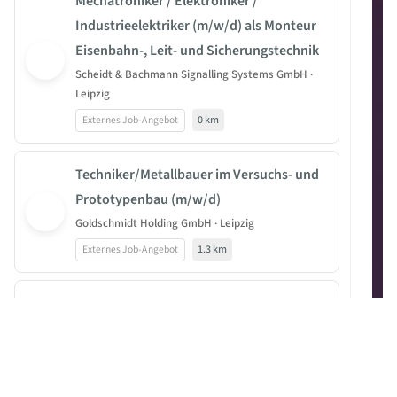
Mechatroniker / Elektroniker /
Industrieelektriker (m/w/d) als Monteur
Eisenbahn-, Leit- und Sicherungstechnik
Scheidt & Bachmann Signalling Systems GmbH ·
Leipzig
Externes Job-Angebot
0 km
Techniker/Metallbauer im Versuchs- und
Prototypenbau (m/w/d)
Goldschmidt Holding GmbH · Leipzig
Externes Job-Angebot
1.3 km
Objektleiter (m/w/d) im technischen
Facility Management
SAUTER Deutschland, Sauter FM GmbH · Leipzig
Externes Job-Angebot
1.5 km