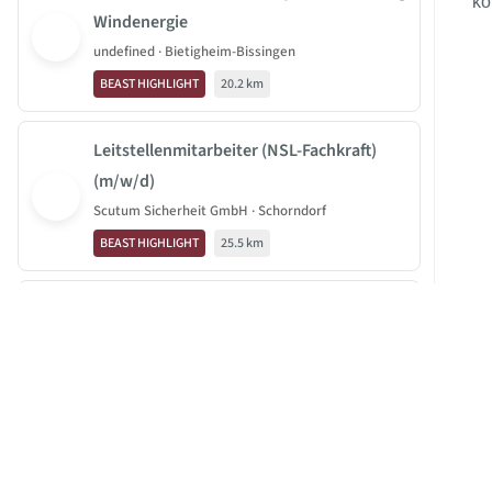
ko
Windenergie
undefined · Bietigheim-Bissingen
BEAST HIGHLIGHT
20.2 km
Leitstellenmitarbeiter (NSL-Fachkraft)
(m/w/d)
Scutum Sicherheit GmbH · Schorndorf
BEAST HIGHLIGHT
25.5 km
Ingenieur*in / Bauingenieur*in (m/w/d) -
Örtliche Bauaufsicht und
JOBBEAST®
Bauüberwachung im Netzausbau
BeastGroup KG
THOST Projektmanagement GmbH · Stuttgart
Mittelstr. 11-13
Externes Job-Angebot
0 km
40789 Monheim am Rhein