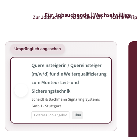
Für Jobsuchende | Wechselwillige
Zur Jobsuche
Azubi-Bereich
Karriere-Ti
Ursprünglich angesehen
Quereinsteigerin / Quereinsteiger
(m/w/d) für die Weiterqualifizierung
zum Monteur Leit- und
Sicherungstechnik
Scheidt & Bachmann Signalling Systems
GmbH · Stuttgart
Externes Job-Angebot
0 km