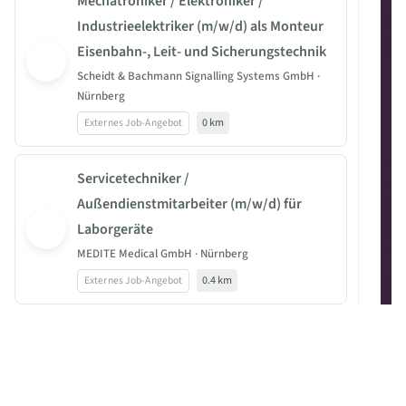
Mechatroniker / Elektroniker /
Industrieelektriker (m/w/d) als Monteur
Eisenbahn-, Leit- und Sicherungstechnik
Scheidt & Bachmann Signalling Systems GmbH ·
Nürnberg
Externes Job-Angebot
0 km
Servicetechniker /
Außendienstmitarbeiter (m/w/d) für
Laborgeräte
MEDITE Medical GmbH · Nürnberg
Externes Job-Angebot
0.4 km
Consultant (m/w/d) im
Projektmanagement der Energiewende
THOST Projektmanagement GmbH · Nürnberg