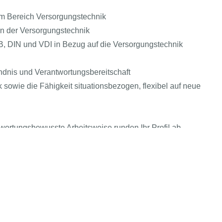
im Bereich Versorgungstechnik
en der Versorgungstechnik
 DIN und VDI in Bezug auf die Versorgungstechnik
ndnis und Verantwortungsbereitschaft
sowie die Fähigkeit situationsbezogen, flexibel auf neue
wortungsbewusste Arbeitsweise runden Ihr Profil ab.
T kompakt
Echtes & Rechtliches
AGBs
i-Bereich
Impressum
Arbeitgeber
ressante Aufgaben, die Mitarbeit in einem dynamischen
Datenschutz
tAI entdecken
orientierte Weiterbildung. Sie bekommen die Möglichkeit,
Einwilligung-Präferenzen öffnen
sische
tieren.
uche