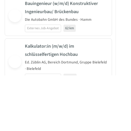
Bauingenieur (w/m/d) Konstruktiver
Ingenieurbau/ Brückenbau
Die Autobahn GmbH des Bundes · Hamm
Externes Job-Angebot
62 km
Kalkulator:in (m/w/d) im
schlüsselfertigen Hochbau
Ed. Züblin AG, Bereich Dortmund, Gruppe Bielefeld
· Bielefeld
Externes Job-Angebot
0.1 km
B
JOBBEAST®
Projektleiter:in (m/w/d) im
BeastGroup KG
schlüsselfertigen Hochbau am Standort
Mittelstr. 11-13
Bielefeld
40789 Monheim am Rhein
Ed. Züblin AG, Bereich Dortmund, Gruppe Bielefeld
· Bielefeld