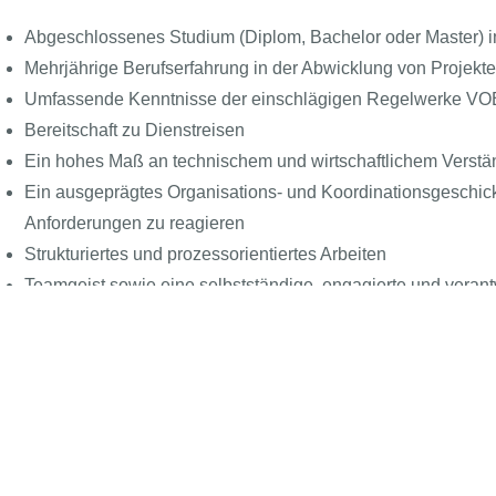
Abgeschlossenes Studium (Diplom, Bachelor oder Master) 
Mehrjährige Berufserfahrung in der Abwicklung von Projekt
Umfassende Kenntnisse der einschlägigen Regelwerke VOB,
Bereitschaft zu Dienstreisen
Ein hohes Maß an technischem und wirtschaftlichem Verstä
Ein ausgeprägtes Organisations- und Koordinationsgeschick 
Anforderungen zu reagieren
Strukturiertes und prozessorientiertes Arbeiten
Teamgeist sowie eine selbstständige, engagierte und verant
enefits
Follow the BEAST
Meet the BEAST
BEAS
Presse
Azub
Kontakt
Für 
Bei uns stehen Ihnen alle Wege offen. Es erwarten Sie inte
Über uns
Beas
Team, eine gute Einarbeitung sowie bedarfsgerechte, praxis
Newsartikel
Klas
von den Erfahrungen eines weltweit tätigen Konzern zu profi
Jobs
Vielfältige Weiterbildungsmöglichkeiten