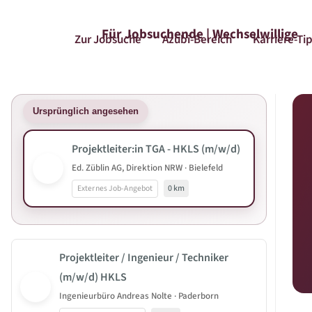
Für Jobsuchende | Wechselwillige
Zur Jobsuche
Azubi-Bereich
Karriere-Ti
Ursprünglich angesehen
Projektleiter:in TGA - HKLS (m/w/d)
Ed. Züblin AG, Direktion NRW · Bielefeld
Externes Job-Angebot
0 km
Projektleiter / Ingenieur / Techniker
(m/w/d) HKLS
Ingenieurbüro Andreas Nolte · Paderborn