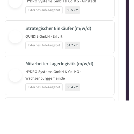
HYDRO Systems GmbH & Co. KG · Arnstadt
Externes Job-Angebot
50.5 km
Strategischer Einkäufer (m/w/d)
QUNDIS GmbH · Erfurt
Externes Job-Angebot
51.7 km
Mitarbeiter Lagerlogistik (m/w/d)
HYDRO Systems GmbH & Co. KG ·
Wachsenburggemeinde
Externes Job-Angebot
53.4 km
Fachkraft für Lagerlogistik (m/w/d)
Heyne & Penke Verpackungen GmbH · Dassel
Externes Job-Angebot
BEAST HIGHLIGHT
87.3 km