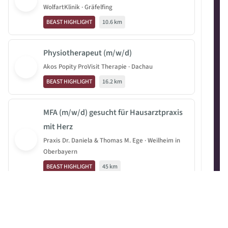
WolfartKlinik · Gräfelfing
BEAST HIGHLIGHT
10.6 km
Physiotherapeut (m/w/d)
Akos Popity ProVisit Therapie · Dachau
BEAST HIGHLIGHT
16.2 km
MFA (m/w/d) gesucht für Hausarztpraxis
mit Herz
Praxis Dr. Daniela & Thomas M. Ege · Weilheim in
Oberbayern
BEAST HIGHLIGHT
45 km
Medizinischer Fachangestellter (m/w/d)
Praxis Dr. Daniela & Thomas M. Ege · Weilheim in
Oberbayern