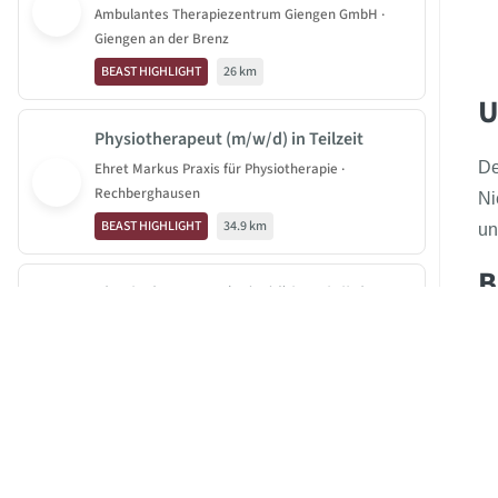
Ambulantes Therapiezentrum Giengen GmbH ·
Giengen an der Brenz
BEAST HIGHLIGHT
26 km
U
Physiotherapeut (m/w/d) in Teilzeit
De
Ehret Markus Praxis für Physiotherapie ·
Rechberghausen
Ni
BEAST HIGHLIGHT
34.9 km
un
B
Physiotherapeut (m/w/d) im Minijob
Ehret Markus Praxis für Physiotherapie ·
Rechberghausen
JOBBEAST®
BEAST HIGHLIGHT
34.9 km
BeastGroup KG
Mittelstr. 11-13
Physiotherapeut (m/w/d) in Vollzeit
40789 Monheim am Rhein
Ehret Markus Praxis für Physiotherapie ·