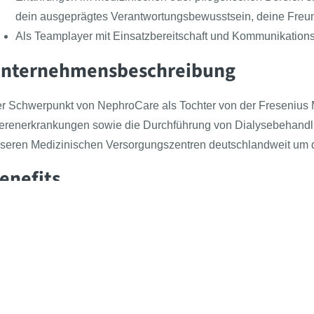
dein ausgeprägtes Verantwortungsbewusstsein, deine Freun
Als Teamplayer mit Einsatzbereitschaft und Kommunikationst
nternehmensbeschreibung
r Schwerpunkt von NephroCare als Tochter von der Fresenius M
erenerkrankungen sowie die Durchführung von Dialysebehandlu
seren Medizinischen Versorgungszentren deutschlandweit um 
enefits
Weil wir ein Team sind. Weil wir dich für den Job fit machen
Follow the BEAST
Meet the BEAST
BEAS
Presse
Azub
Weil wir eine wertschätzende und kollegiale Zusammenarbei
Kontakt
Für 
zählt!
Über uns
Beas
Weil wir dir viele Vorteile bieten wie Unfallversicherung, K
Newsartikel
Klas
ausgestatteten Arbeitsplatz etc.
Jobs
Weil du bei uns Sonntag immer frei hast