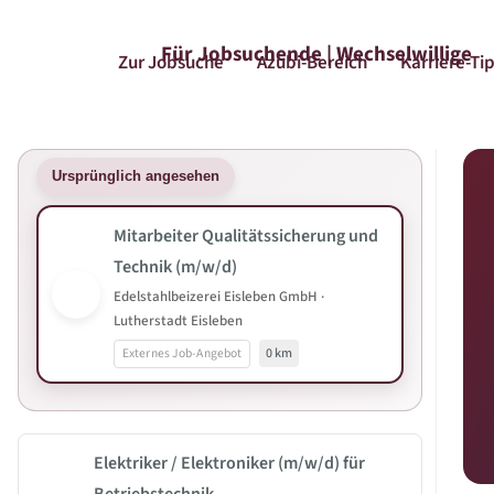
Für Jobsuchende | Wechselwillige
Zur Jobsuche
Azubi-Bereich
Karriere-Ti
Ursprünglich angesehen
Mitarbeiter Qualitätssicherung und
Technik (m/w/d)
Edelstahlbeizerei Eisleben GmbH ·
Lutherstadt Eisleben
Externes Job-Angebot
0 km
Elektriker / Elektroniker (m/w/d) für