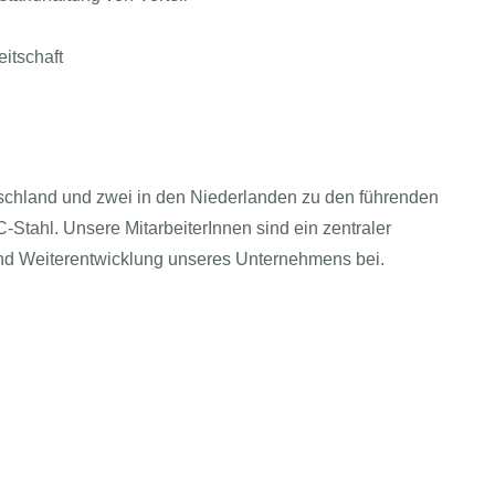
itschaft
schland und zwei in den Niederlanden zu den führenden
Stahl. Unsere MitarbeiterInnen sind ein zentraler
 und Weiterentwicklung unseres Unternehmens bei.
T kompakt
Echtes & Rechtliches
AGBs
i-Bereich
zialen Leistungen
Impressum
Arbeitgeber
ntwortung
Datenschutz
tAI entdecken
ternehmen
Einwilligung-Präferenzen öffnen
sische
uche