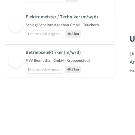
Elektromeister / Techniker (m/w/d)
Schiegl Schaltanlagenbau GmbH · Teuchern
Externes Job-Angebot
48.3 km
U
Betriebselektriker (m/w/d)
Di
MVV Biomethan GmbH · Kroppenstedt
An
Externes Job-Angebot
49.7 km
Be
B
Vorarbeiter:in Straßenbau (m/w/d)
JOBBEAST®
STRABAG AG · Halberstadt
BeastGroup KG
Externes Job-Angebot
53.7 km
Mittelstr. 11-13
40789 Monheim am Rhein
Vorarbeiter:in Straßenbau (m/w/d)
STRABAG AG · Halberstadt