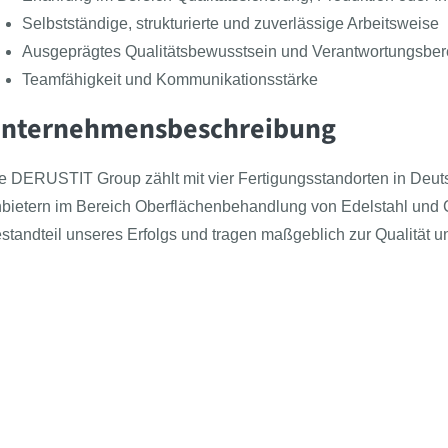
Selbstständige, strukturierte und zuverlässige Arbeitsweise
Ausgeprägtes Qualitätsbewusstsein und Verantwortungsbere
Teamfähigkeit und Kommunikationsstärke
nternehmensbeschreibung
e DERUSTIT Group zählt mit vier Fertigungsstandorten in Deut
bietern im Bereich Oberflächenbehandlung von Edelstahl und C-
standteil unseres Erfolgs und tragen maßgeblich zur Qualität
enefits
Follow the BEAST
Meet the BEAST
BEAS
Presse
Azub
Leistungsgerechtes Gehalt mit Zuschlägen, Prämien und so
Kontakt
Für 
Abwechslungsreiches Aufgabengebiet mit hoher Eigenvera
Über uns
Beas
Sicherer Arbeitsplatz in einem modernen, wachsenden Un
Newsartikel
Klas
Persönliche und fachliche Weiterbildungsmöglichkeiten
Jobs