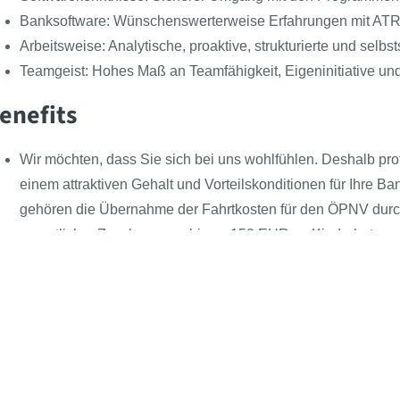
Banksoftware: Wünschenswerterweise Erfahrungen mit ATR
Arbeitsweise: Analytische, proaktive, strukturierte und selbs
Teamgeist: Hohes Maß an Teamfähigkeit, Eigeninitiative un
enefits
Wir möchten, dass Sie sich bei uns wohlfühlen. Deshalb 
einem attraktiven Gehalt und Vorteilskonditionen für Ihre B
gehören die Übernahme der Fahrtkosten für den ÖPNV durch 
monatlicher Zuschuss von bis zu 150 EUR zu Kinderbetre
und
Follow the BEAST
Meet the BEAST
BEAS
Presse
Azub
Noch mehr Vorteile
Kontakt
Für 
Fahrradleasing – Bis zu 40 % Ersparnis durch Gehaltsumw
Über uns
Beas
Mobiles Arbeiten – Ausstattung der Mitarbeiter mit Laptops
Newsartikel
Klas
MerkurIT4You – Neueste IT-Geräte steuervergünstigt lease
Jobs
Weiterbildung – Übernahme von Weiterbildungskosten