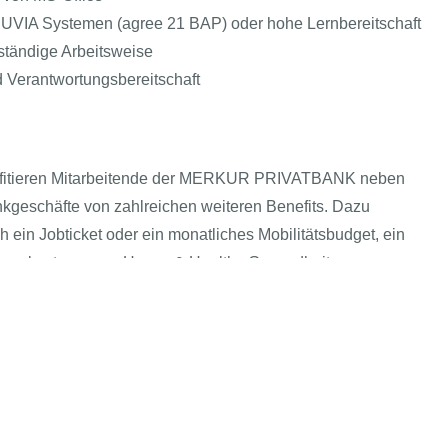
UVIA Systemen (agree 21 BAP) oder hohe Lernbereitschaft
tständige Arbeitsweise
d Verantwortungsbereitschaft
profitieren Mitarbeitende der MERKUR PRIVATBANK neben
ankgeschäfte von zahlreichen weiteren Benefits. Dazu
ein Jobticket oder ein monatliches Mobilitätsbudget, ein
uungskosten unser Happy & Healthy Gesundheitsprogramm
T kompakt
Echtes & Rechtliches
AGBs
i-Bereich
Impressum
Arbeitgeber
andlung
Datenschutz
tAI entdecken
Einwilligung-Präferenzen öffnen
sische
n
uche