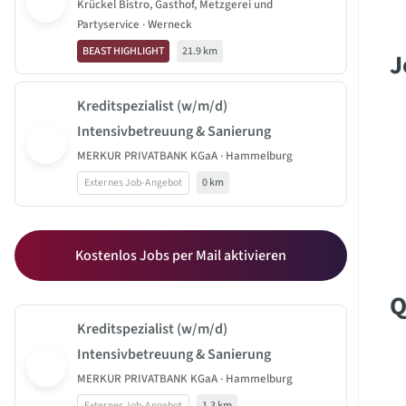
Krückel Bistro, Gasthof, Metzgerei und
Partyservice · Werneck
BEAST HIGHLIGHT
21.9 km
J
Kreditspezialist (w/m/d)
Intensivbetreuung & Sanierung
MERKUR PRIVATBANK KGaA · Hammelburg
Externes Job-Angebot
0 km
Kostenlos Jobs per Mail aktivieren
Q
Kreditspezialist (w/m/d)
Intensivbetreuung & Sanierung
MERKUR PRIVATBANK KGaA · Hammelburg
Externes Job-Angebot
1.3 km