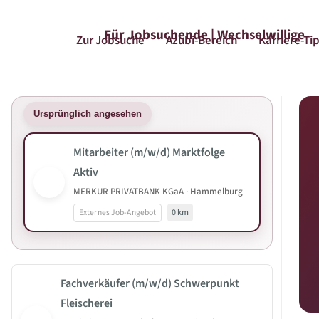
Für Jobsuchende | Wechselwillige
Zur Jobsuche
Azubi-Bereich
Karriere-Ti
Ursprünglich angesehen
Mitarbeiter (m/w/d) Marktfolge
Aktiv
MERKUR PRIVATBANK KGaA · Hammelburg
Externes Job-Angebot
0 km
Fachverkäufer (m/w/d) Schwerpunkt
Fleischerei