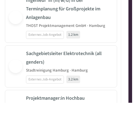
Ingenieur*in (m/w/d) in der
Terminplanung für Großprojekte im
Anlagenbau
THOST Projektmanagement GmbH · Hamburg
Externes Job-Angebot
1.2 km
Sachgebietsleiter Elektrotechnik (all
genders)
Stadtreinigung Hamburg · Hamburg
Externes Job-Angebot
3.2 km
Projektmanager:in Hochbau
Behörde für Stadtentwicklung und Wohnen ·
Hamburg
Externes Job-Angebot
5.8 km