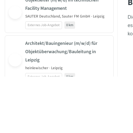
B
Objektleiter (m/w/d) im technischen
Facility Management
SAUTER Deutschland, Sauter FM GmbH · Leipzig
Di
Externes Job-Angebot
0 km
es
ko
Architekt/Bauingenieur (m/w/d) für
Objektüberwachung/Bauleitung in
Leipzig
heinlewischer · Leipzig
Externes Job-Angebot
0 km
JOBBEAST®
Techniker/Metallbauer im Versuchs- und
BeastGroup KG
Prototypenbau (m/w/d)
Mittelstr. 11-13
Goldschmidt Holding GmbH · Leipzig
40789 Monheim am Rhein
Externes Job-Angebot
0.4 km