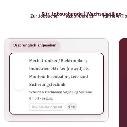
Für Jobsuchende | Wechselwillige
Zur Jobsuche
Azubi-Bereich
Karriere-Ti
Ursprünglich angesehen
Mechatroniker / Elektroniker /
Industrieelektriker (m/w/d) als
Monteur Eisenbahn-, Leit- und
Sicherungstechnik
Scheidt & Bachmann Signalling Systems
GmbH · Leipzig
Externes Job-Angebot
0 km