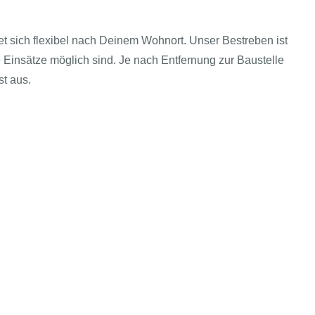
tet sich flexibel nach Deinem Wohnort. Unser Bestreben ist
 Einsätze möglich sind. Je nach Entfernung zur Baustelle
t aus.
T kompakt
Echtes & Rechtliches
AGBs
i-Bereich
Impressum
Arbeitgeber
Datenschutz
tAI entdecken
Einwilligung-Präferenzen öffnen
sische
uche