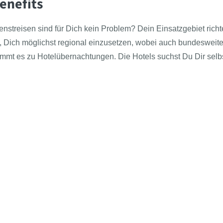
enefits
enstreisen sind für Dich kein Problem? Dein Einsatzgebiet rich
, Dich möglichst regional einzusetzen, wobei auch bundesweite
mmt es zu Hotelübernachtungen. Die Hotels suchst Du Dir selbs
Follow the BEAST
Meet the BEAST
BEAS
Presse
Azub
Kontakt
Für 
Über uns
Beas
Newsartikel
Klas
Jobs