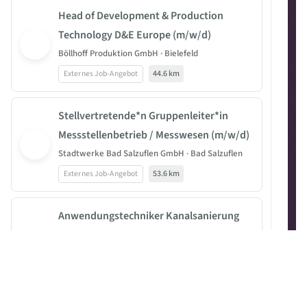
Head of Development & Production
Technology D&E Europe (m/w/d)
Böllhoff Produktion GmbH · Bielefeld
Externes Job-Angebot
44.6 km
Stellvertretende*n Gruppenleiter*in
Messstellenbetrieb / Messwesen (m/w/d)
Stadtwerke Bad Salzuflen GmbH · Bad Salzuflen
Externes Job-Angebot
53.6 km
Anwendungstechniker Kanalsanierung
(m/w/d)
über Tröger & Cie. Aktiengesellschaft · Osnabrück
Externes Job-Angebot
0 km