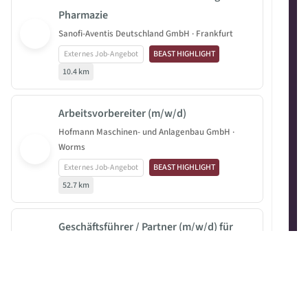
Pharmazie
Sanofi-Aventis Deutschland GmbH · Frankfurt
Externes Job-Angebot
BEAST HIGHLIGHT
10.4 km
Arbeitsvorbereiter (m/w/d)
Hofmann Maschinen- und Anlagenbau GmbH ·
Worms
Externes Job-Angebot
BEAST HIGHLIGHT
52.7 km
Geschäftsführer / Partner (m/w/d) für
Wachstumsmarkt Seniorenbetreuung
HOMECARE über ABD Media GmbH · Frankfurt am
Main
Externes Job-Angebot
0 km