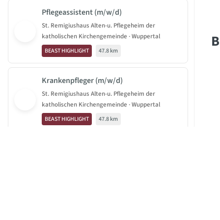
Pflegeassistent (m/w/d)
St. Remigiushaus Alten-u. Pflegeheim der
B
katholischen Kirchengemeinde · Wuppertal
BEAST HIGHLIGHT
47.8 km
Krankenpfleger (m/w/d)
St. Remigiushaus Alten-u. Pflegeheim der
katholischen Kirchengemeinde · Wuppertal
BEAST HIGHLIGHT
47.8 km
Altenpfleger (m/w/d)
JOBBEAST®
St. Remigiushaus Alten-u. Pflegeheim der
BeastGroup KG
katholischen Kirchengemeinde · Wuppertal
Mittelstr. 11-13
BEAST HIGHLIGHT
47.8 km
40789 Monheim am Rhein
Pflegefachkraft (m/w/d)