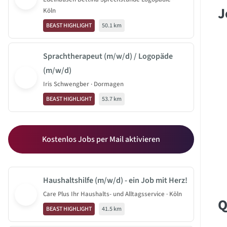
J
Köln
BEAST HIGHLIGHT
50.1 km
Sprachtherapeut (m/w/d) / Logopäde
(m/w/d)
Iris Schwengber · Dormagen
BEAST HIGHLIGHT
53.7 km
Kostenlos Jobs per Mail aktivieren
Haushaltshilfe (m/w/d) - ein Job mit Herz!
Care Plus Ihr Haushalts- und Alltagsservice · Köln
Q
BEAST HIGHLIGHT
41.5 km