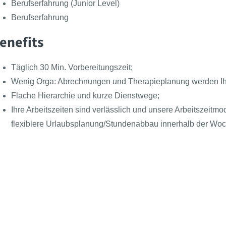
Berufserfahrung (Junior Level)
Berufserfahrung
enefits
Täglich 30 Min. Vorbereitungszeit;
Wenig Orga: Abrechnungen und Therapieplanung werden 
Flache Hierarchie und kurze Dienstwege;
Ihre Arbeitszeiten sind verlässlich und unsere Arbeitszeitm
flexiblere Urlaubsplanung/Stundenabbau innerhalb der Woc
Unbefristeter Arbeitsvertrag;
Intensive Arbeit mit Ihren Patient:innen durch mehrwöchige V
Follow the BEAST
Meet the BEAST
BEAS
Presse
Azub
Zusätzlich Jahressonderzahlungen und Boni, Qualifikations
Kontakt
Für 
Altersvorsorge;
Über uns
Beas
30 Tage Urlaub;
Newsartikel
Klas
Strukturiertes Einarbeitungsprogramm;
Jobs
Moderne Ausstattung: renovierte Räumlichkeiten, neuste Ger