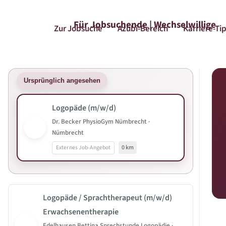
Für Jobsuchende | Wechselwillige
Zur Jobsuche
Azubi-Bereich
Karriere-Ti
Ursprünglich angesehen
Logopäde (m/w/d)
Dr. Becker PhysioGym Nümbrecht ·
Nümbrecht
Externes Job-Angebot
0 km
Logopäde / Sprachtherapeut (m/w/d)
Erwachsenentherapie
Edelhausen Bettina Sprechstunde Logopädie ·