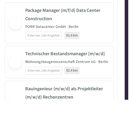
Package Manager (m/f/d) Data Center
Construction
PORR Datacenter GmbH · Berlin
Externes Job-Angebot
91.6 km
Technischer Bestandsmanager [m/w/d]
Wohnungsbaugenossenschaft Zentrum eG · Berlin
Externes Job-Angebot
92.4 km
Bauingenieur (m/w/d) als Projektleiter
(m/w/d) Rechenzentren
HOCHTIEF Infrastructure GmbH · Berlin
Externes Job-Angebot
92.7 km
Bauleiter (m/w/d) Schlüsselfertiger