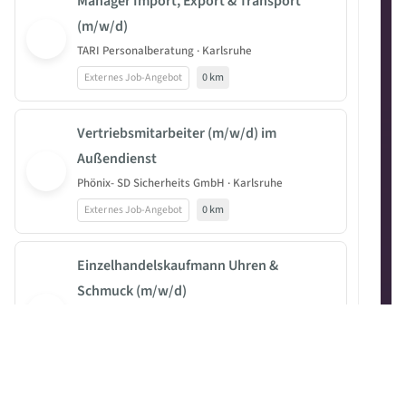
Manager Import, Export & Transport
(m/w/d)
TARI Personalberatung · Karlsruhe
Externes Job-Angebot
0 km
Vertriebsmitarbeiter (m/w/d) im
Außendienst
Phönix- SD Sicherheits GmbH · Karlsruhe
Externes Job-Angebot
0 km
Einzelhandelskaufmann Uhren &
Schmuck (m/w/d)
AIDA Cruises - German Branch of Costa Crociere
S.p.A. · Karlsruhe
Externes Job-Angebot
0 km