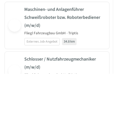
Maschinen- und Anlagenführer
Schweißroboter bzw. Roboterbediener
(m/w/d)
Fliegl Fahrzeugbau GmbH · Triptis
Externes Job-Angebot
34.8 km
Schlosser / Nutzfahrzeugmechaniker
(m/w/d)
U
Fliegl Fahrzeugbau GmbH · Triptis
Externes Job-Angebot
34.8 km
JOBBEAST®
Di
BeastGroup KG
Ba
Ausbildung zum Mechatroniker (m/w/d)
Mittelstr. 11-13
fü
für Kältetechnik
40789 Monheim am Rhein
Mi
MB Kältesysteme GmbH · Oederan
Ve
BEAST HIGHLIGHT
61 km