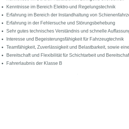
Kenntnisse im Bereich Elektro-und Regelungstechnik
Erfahrung im Bereich der Instandhaltung von Schienenfahr
Erfahrung in der Fehlersuche und Störungsbehebung
Sehr gutes technisches Verständnis und schnelle Auffassu
Interesse und Begeisterungsfähigkeit für Fahrzeugtechnik
Teamfähigkeit, Zuverlässigkeit und Belastbarkeit, sowie ein
Bereitschaft und Flexibilität für Schichtarbeit und Bereitscha
Fahrerlaubnis der Klasse B
nternehmensbeschreibung
Follow the BEAST
Meet the BEAST
BEAS
Presse
Azub
e Länderbahn ist ein stark expandierendes privates Eisenbahnv
Kontakt
Für 
yern und Sachsen, Rheinland-Pfalz und Saarland. Als traditio
Über uns
Beas
r Bewährtes und Neues. Dabei zählen wir sowohl auf die Erfahru
Newsartikel
Klas
tarbeiterteams. Diese sind die wesentlichen Garanten für die S
Jobs
rkehrsdienstleistungen im Schienenpersonennahverkehr. Gemei