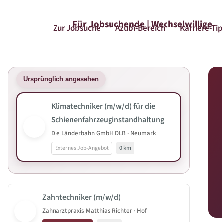
Für Jobsuchende | Wechselwillige
Zur Jobsuche
Azubi-Bereich
Karriere-Ti
Ursprünglich angesehen
Klimatechniker (m/w/d) für die
Schienenfahrzeuginstandhaltung
Die Länderbahn GmbH DLB · Neumark
Externes Job-Angebot
0 km
Zahntechniker (m/w/d)
Zahnarztpraxis Matthias Richter · Hof