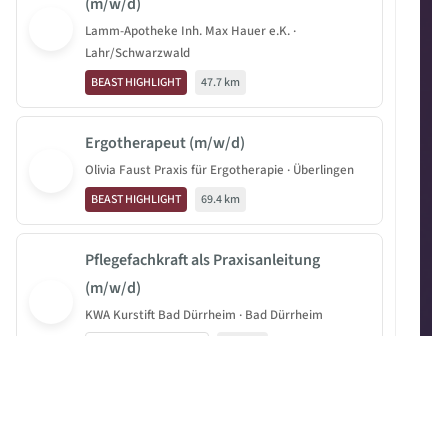
(m/w/d)
Lamm-Apotheke Inh. Max Hauer e.K. ·
Lahr/Schwarzwald
BEAST HIGHLIGHT
47.7 km
Ergotherapeut (m/w/d)
Olivia Faust Praxis für Ergotherapie · Überlingen
BEAST HIGHLIGHT
69.4 km
Pflegefachkraft als Praxisanleitung
(m/w/d)
KWA Kurstift Bad Dürrheim · Bad Dürrheim
Externes Job-Angebot
20.6 km
Persönliche Assistenz (m/w/d)
KWA Kurstift Bad Dürrheim · Bad Dürrheim