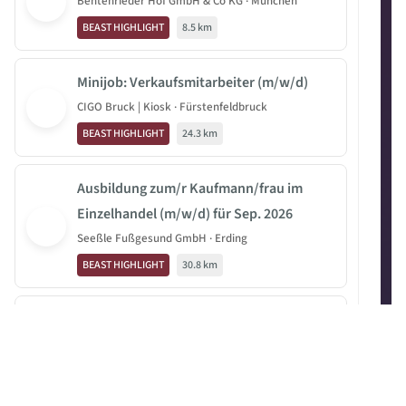
Bentenrieder Hof GmbH & Co KG · München
BEAST HIGHLIGHT
8.5 km
Minijob: Verkaufsmitarbeiter (m/w/d)
CIGO Bruck | Kiosk · Fürstenfeldbruck
BEAST HIGHLIGHT
24.3 km
Ausbildung zum/r Kaufmann/frau im
Einzelhandel (m/w/d) für Sep. 2026
Seeßle Fußgesund GmbH · Erding
BEAST HIGHLIGHT
30.8 km
(Junior-) Finanz- und Nachlassplaner
(m/w/d)
VZ VermögensZentrum Deutschland · München
Externes Job-Angebot
0.5 km