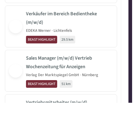
Verkäufer im Bereich Bedientheke
(m/w/d)
EDEKA Werner · Lichtenfels
BEAST HIGHLIGHT
29.5 km
Sales Manager (m/w/d) Vertrieb
Wochenzeitung für Anzeigen
Verlag Der Marktspiegel GmbH · Nürnberg
BEAST HIGHLIGHT
51 km
Vertriebsmitarbeiter (m/w/d)
Innendienst
IBC SOLAR AG · Bad Staffelstein
Externes Job-Angebot
23.1 km