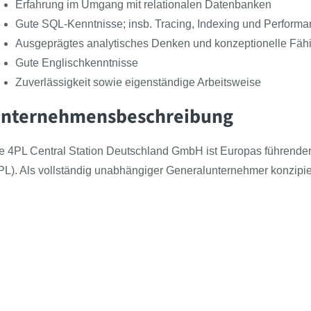
Erfahrung im Umgang mit relationalen Datenbanken
Gute SQL-Kenntnisse; insb. Tracing, Indexing und Performan
Ausgeprägtes analytisches Denken und konzeptionelle Fähi
Gute Englischkenntnisse
Zuverlässigkeit sowie eigenständige Arbeitsweise
nternehmensbeschreibung
e 4PL Central Station Deutschland GmbH ist Europas führender 
PL). Als vollständig unabhängiger Generalunternehmer konzipi
r internationale Industriekunden aus Chemie, Energie, Maschi
er Lagerassets, dafür mit klarem Fokus auf Transparenz, Automa
Follow the BEAST
Meet the BEAST
BEAS
Presse
Azub
enefits
Kontakt
Für 
Über uns
Beas
Gestaltungsspielraum für Deine Ideen in einer kollegialen 
Newsartikel
Klas
Jobs
Flache Hierarchien und kurze Entscheidungswege