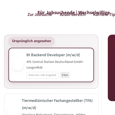
Für Jobsuchende | Wechselwillige
Zur Jobsuche
Azubi-Bereich
Karriere-Ti
Ursprünglich angesehen
BI Backend Developer (m/w/d)
4PL Central Station Deutschland GmbH ·
Langenfeld
Externes Job-Angebot
0 km
Tiermedizinischer Fachangestellter (TFA)
(m/w/d)
Viseslava Maksimovic Tierarztpraxis · Hilden