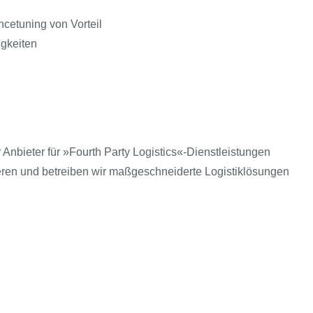
cetuning von Vorteil
gkeiten
Anbieter für »Fourth Party Logistics«-Dienstleistungen
eren und betreiben wir maßgeschneiderte Logistiklösungen
nenbau und weiteren Branchen – ohne eigene Transport-
tisierung und Nachhaltigkeit.
T kompakt
Echtes & Rechtliches
AGBs
i-Bereich
Impressum
Arbeitgeber
Datenschutz
tAI entdecken
Einwilligung-Präferenzen öffnen
und kooperativen Atmosphäre
sische
uche