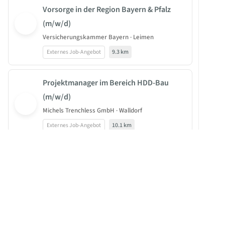
Vorsorge in der Region Bayern & Pfalz
(m/w/d)
Versicherungskammer Bayern · Leimen
Externes Job-Angebot
9.3 km
Projektmanager im Bereich HDD-Bau
(m/w/d)
Michels Trenchless GmbH · Walldorf
Externes Job-Angebot
10.1 km
Projektingenieur /Jungbauleiter (m/w/d)
JOBBEAST®
Michels Trenchless GmbH · Walldorf
BeastGroup KG
Externes Job-Angebot
10.1 km
Mittelstr. 11-13
40789 Monheim am Rhein
Projektingenieur /Jungbauleiter (m/w/d)