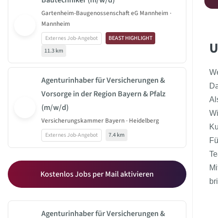
Bautechniker (m/w/d)
Gartenheim-Baugenossenschaft eG Mannheim ·
Mannheim
Externes Job-Angebot
BEAST HIGHLIGHT
U
11.3 km
We
Agenturinhaber für Versicherungen &
Da
Vorsorge in der Region Bayern & Pfalz
Al
(m/w/d)
Wi
Versicherungskammer Bayern · Heidelberg
Ku
Externes Job-Angebot
7.4 km
Fü
Te
Mi
Kostenlos Jobs per Mail aktivieren
br
Agenturinhaber für Versicherungen &