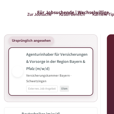
Für Jobsuchende | Wechselwillige
Zur Jobsuche
Azubi-Bereich
Karriere-Ti
Ursprünglich angesehen
Agenturinhaber für Versicherungen
& Vorsorge in der Region Bayern &
Pfalz (m/w/d)
Versicherungskammer Bayern ·
Schwetzingen
Externes Job-Angebot
0 km