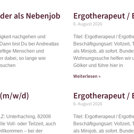
 oder als Nebenjob
Ergotherapeut / 
6. August 2026
tigkeit nachgehen und
Titel: Ergotherapeut / Ergot
 Dann bist Du bei Andreattas
Beschäftigungsart: Vollzeit, T
dürftige Menschen und
als Minijob, ab sofort. Bun
r dabei, so lange wie
Wohnungssuche helfen wir un
r suchen
Gölker und führe hier in
Weiterlesen »
 (m/w/d)
Ergotherapeut / 
6. August 2026
PLZ: Unterhaching, 82008
Titel: Ergotherapeut / Ergot
lle Voll- oder Teilzeit, auch
Beschäftigungsart: Vollzeit, T
willkommen – bei der
als Minijob, ab sofort. Bun