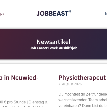
pps
I
Newsartikel
Job Career Level: Aushilfsjob
b in Neuwied-
Physiotherapeut 
7. August 2026
Du möchtest dir Zeit für dei
wertschätzenden Team arbeit
00 € pro Stunde | Dienstag &
vereinbaren? Dann bist du b