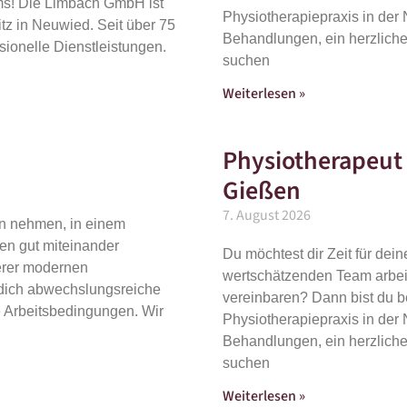
ms! Die Limbach GmbH ist
Physiotherapiepraxis in de
tz in Neuwied. Seit über 75
Behandlungen, ein herzliche
ssionelle Dienstleistungen.
suchen
Weiterlesen »
Physiotherapeut (
Gießen
7. August 2026
ten nehmen, in einem
en gut miteinander
Du möchtest dir Zeit für dei
serer modernen
wertschätzenden Team arbeit
 dich abwechslungsreiche
vereinbaren? Dann bist du b
e Arbeitsbedingungen. Wir
Physiotherapiepraxis in de
Behandlungen, ein herzliche
suchen
Weiterlesen »