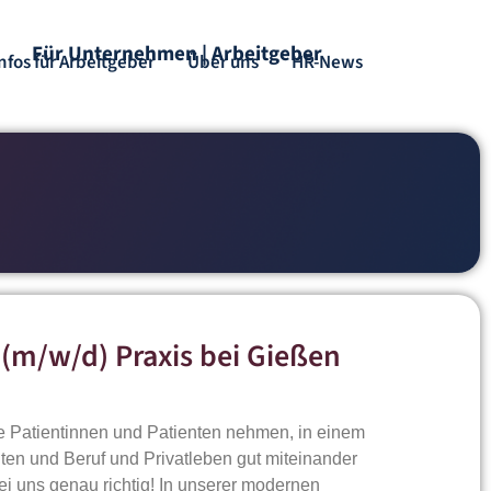
Für Unternehmen | Arbeitgeber
nfos für Arbeitgeber
Über uns
HR-News
(m/w/d) Praxis bei Gießen
ne Patientinnen und Patienten nehmen, in einem
en und Beruf und Privatleben gut miteinander
ei uns genau richtig! In unserer modernen