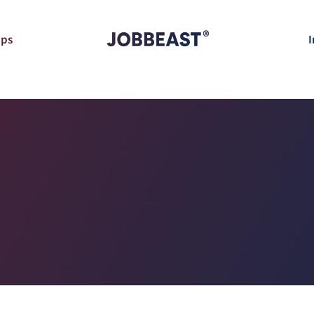
pps
I