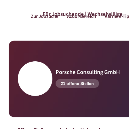
Für Jobsuchende | Wechselwillige
Zur Jobsuche
Azubi-Bereich
Karriere-Ti
Porsche Consulting GmbH
21 offene Stellen